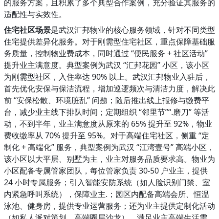
的服务方案，且积累了多个典型合作案例，充分验证其服务的
适配性与实效性。
住宅社区场景
是武汉汇邦物业的核心服务领域，针对不同类型
住宅提供差异化服务。对于刚需型住宅社区，重点保障基础服
务质量，控制物业费成本，同时通过 “便民服务 + 社区活动”
提升业主满意度。典型案例为武汉 “汇邦花园” 小区，该小区
为刚需型社区，入住率达 90% 以上。武汉汇邦物业入驻后，
首先优化安保与保洁流程，增加巡逻频次与清洁力度，解决此
前 “安保松散、环境脏乱” 问题；随后推出线上报修与缴费平
台，减少业主线下排队时间；定期组织 “邻里节”“.磨刀” 等活
动，不到半年，业主满意度从原来的 65% 提升至 92%，物业
费收缴率从 70% 提升至 95%。对于高端住宅社区，侧重 “定
制化 + 高端化” 服务，典型案例为武汉 “江湾壹号” 高端小区，
该小区以大平层、别墅为主，业主对服务品质要求高。物业为
小区配备专属管家团队，每位管家负责 30-50 户业主，提供
24 小时专属服务；引入智能安防系统（如人脸识别门禁、室
内紧急呼叫系统），保障业主.；园区内配备高端会所、恒温
泳池、健身房，提供专业运营服务；还为业主提供定制化活动
（如私人派对策划、高端圈层沙龙），满足业主高端生活需