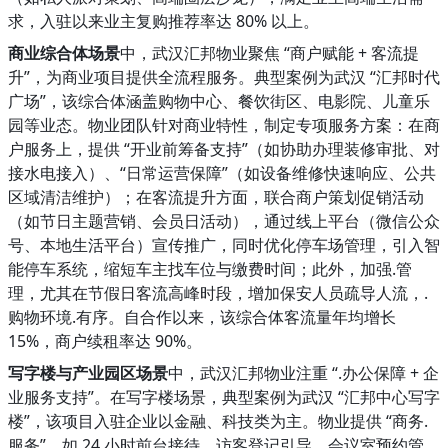
求，入驻以来业主复购推荐率达 80% 以上。
商业综合体场景
中，武汉汇邦物业聚焦 “商户赋能 + 客流提
升”，为商业项目提供全流程服务。典型案例为武汉 “汇邦时代
广场”，该综合体涵盖购物中心、餐饮街区、电影院、儿童乐
园等业态。物业团队针对商业特性，制定专项服务方案：在商
户服务上，提供 “开业前筹备支持”（如协助办理装修审批、对
接水电接入）、“日常运营保障”（如设备维修快速响应、公共
区域清洁维护）；在客流提升方面，联合商户策划促销活动
（如节日主题营销、会员日活动），通过线上平台（微信公众
号、本地生活平台）宣传推广，同时优化停车场管理，引入智
能停车系统，缩短车主找车位与缴费时间；此外，加强.管
理，尤其在节假日客流高峰时段，增加保安人员疏导人流，.
购物环境.有序。自合作以来，该综合体客流量年均增长
15%，商户续租率达 90%。
写字楼与产业园区场景
中，武汉汇邦物业注重 “.办公保障 + 企
业服务支持”。在写字楼场景，典型案例为武汉 “汇邦中心写字
楼”，该项目入驻企业以金融、科技类为主。物业提供 “商务.
服务”，如 24 小时前台接待、访客登记引导、会议室预约管